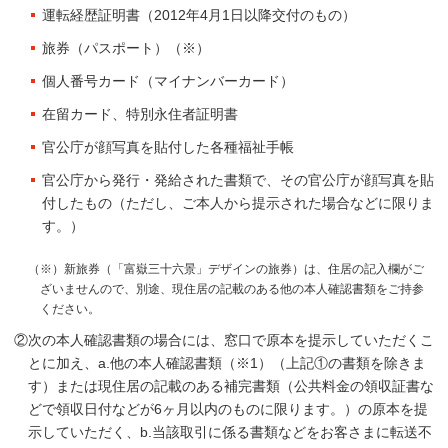
運転経歴証明書（2012年4月1日以降交付のもの）
旅券（パスポート）（※）
個人番号カード（マイナンバーカード）
在留カード、特別永住者証明書
官公庁が顔写真を貼付した各種福祉手帳
官公庁から発行・発給された書類で、その官公庁が顔写真を貼
付したもの（ただし、ご本人から提示された場合などに限りま
す。）
（※）新旅券（「富嶽三十六景」デザインの旅券）は、住居の記入欄がご
ざいませんので、別途、現住居の記載のある他の本人確認書類をご持参
ください。
②次の本人確認書類の場合には、窓口で原本を提示していただくこ
とに加え、a.他の本人確認書類（※1）（上記①の書類を除きま
す）または現住居の記載のある補完書類（公共料金の領収証書な
どで領収日付などが6ヶ月以内のものに限ります。）の原本を提
示していただく、b.当該取引に係る書類などをお客さまに転送不