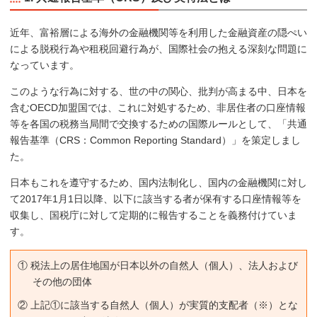
近年、富裕層による海外の金融機関等を利用した金融資産の隠ぺい
による脱税行為や租税回避行為が、国際社会の抱える深刻な問題に
なっています。
このような行為に対する、世の中の関心、批判が高まる中、日本を
含むOECD加盟国では、これに対処するため、非居住者の口座情報
等を各国の税務当局間で交換するための国際ルールとして、「共通
報告基準（CRS：Common Reporting Standard）」を策定しまし
た。
日本もこれを遵守するため、国内法制化し、国内の金融機関に対し
て2017年1月1日以降、以下に該当する者が保有する口座情報等を
収集し、国税庁に対して定期的に報告することを義務付けていま
す。
① 税法上の居住地国が日本以外の自然人（個人）、法人および
その他の団体
② 上記①に該当する自然人（個人）が実質的支配者（※）とな