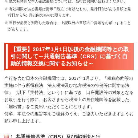
※ 他の具体的な本人確認書類については、当行にお問い合わせください。
※ 有効期限がある書類は提示日現在で有効なもの、発行日付がある書類は発
行日から6ヶ月以内のものに限ります。
※ 当行が必要と判断した場合は、上記以外の書類のご提示をお願いすること
があります。
【重要】2017年1月1日以後の金融機関等との取
引に関して～共通報告基準（CRS）に基づく自
動的情報交換に関するお知らせ～
当行を含む日本の金融機関では、2017年1月より、「租税条約等の
実施に伴う所得税法、法人税法及び地方税法の特例等に関する法
律」（以下「実特法」という）に基づき、口座開設等の対象となる
お取引を行う際に、お客さまから税法上の居住地国等を記載した
「届出書」をご提出いただくことになります。
何卒、本法令の趣旨等をご理解のうえ、ご協力いただきますようお
願い申し上げます。
1. 共通報告基準（CRS）及び実特法とは