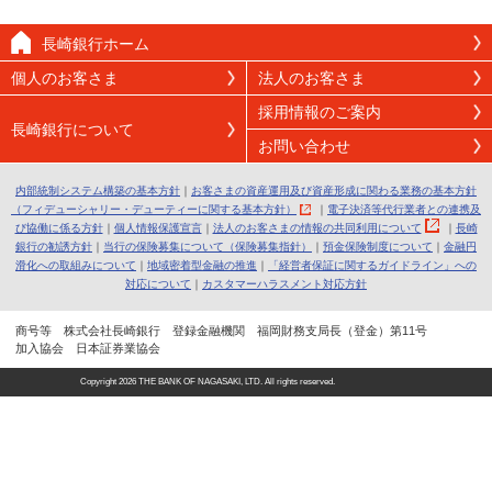
長崎銀行ホーム
個人のお客さま
法人のお客さま
採用情報のご案内
長崎銀行について
お問い合わせ
内部統制システム構築の基本方針
｜
お客さまの資産運用及び資産形成に関わる業務の基本方針
（フィデューシャリー・デューティーに関する基本方針）
｜
電子決済等代行業者との連携及
び協働に係る方針
｜
個人情報保護宣言
｜
法人のお客さまの情報の共同利用について
｜
長崎
銀行の勧誘方針
｜
当行の保険募集について（保険募集指針）
｜
預金保険制度について
｜
金融円
滑化への取組みについて
｜
地域密着型金融の推進
｜
「経営者保証に関するガイドライン」への
対応について
｜
カスタマーハラスメント対応方針
商号等 株式会社長崎銀行 登録金融機関 福岡財務支局長（登金）第11号
加入協会 日本証券業協会
Copyright
2026 THE BANK OF NAGASAKI, LTD. All rights reserved.