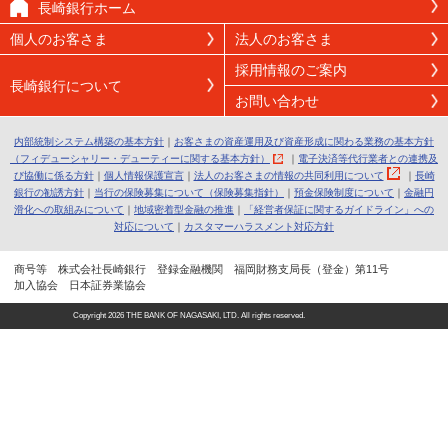
長崎銀行ホーム
個人のお客さま
法人のお客さま
採用情報のご案内
長崎銀行について
お問い合わせ
内部統制システム構築の基本方針
｜
お客さまの資産運用及び資産形成に関わる業務の基本方針
（フィデューシャリー・デューティーに関する基本方針）
｜
電子決済等代行業者との連携及
び協働に係る方針
｜
個人情報保護宣言
｜
法人のお客さまの情報の共同利用について
｜
長崎
銀行の勧誘方針
｜
当行の保険募集について（保険募集指針）
｜
預金保険制度について
｜
金融円
滑化への取組みについて
｜
地域密着型金融の推進
｜
「経営者保証に関するガイドライン」への
対応について
｜
カスタマーハラスメント対応方針
商号等 株式会社長崎銀行 登録金融機関 福岡財務支局長（登金）第11号
加入協会 日本証券業協会
Copyright
2026 THE BANK OF NAGASAKI, LTD. All rights reserved.