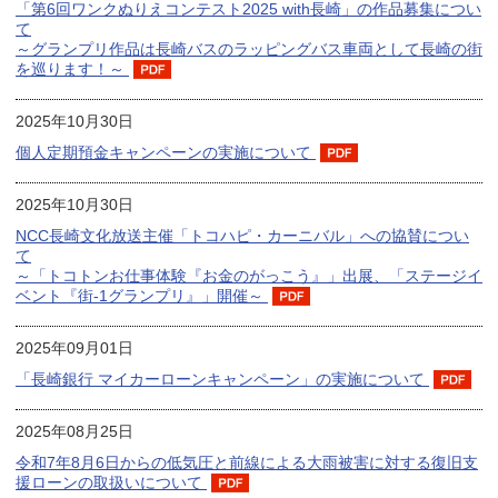
「第6回ワンクぬりえコンテスト2025 with長崎」の作品募集につい
て
～グランプリ作品は長崎バスのラッピングバス車両として長崎の街
を巡ります！～
2025年10月30日
個人定期預金キャンペーンの実施について
2025年10月30日
NCC長崎文化放送主催「トコハピ・カーニバル」への協賛につい
て
～「トコトンお仕事体験『お金のがっこう』」出展、「ステージイ
ベント『街-1グランプリ』」開催～
2025年09月01日
「長崎銀行 マイカーローンキャンペーン」の実施について
2025年08月25日
令和7年8月6日からの低気圧と前線による大雨被害に対する復旧支
援ローンの取扱いについて