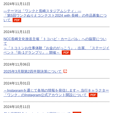
2024年11月11日
―テーマは「ワンクと長崎スタジアムシティ」―
「第5回ワンクぬりえコンテスト2024 with 長崎」の作品募集につ
いて
2024年11月11日
NCC長崎文化放送主催「トコハピ・カーニバル」への協賛につい
て
～「トコトンお仕事体験『お金のがっこう』」出展、「ステージイ
ベント『街-1グランプリ』」開催～
2024年11月06日
2025年3月期第2四半期決算について
2024年11月01日
～Instagramを通じて各地の情報を発信します～ 当行キャラクター
「ワンク」のInstagram公式アカウント開設について
2024年10月11日