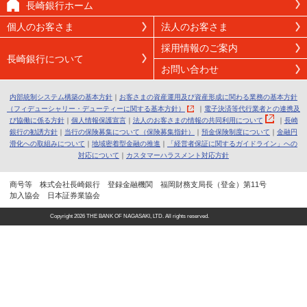
長崎銀行ホーム
個人のお客さま
法人のお客さま
採用情報のご案内
長崎銀行について
お問い合わせ
内部統制システム構築の基本方針
｜
お客さまの資産運用及び資産形成に関わる業務の基本方針
（フィデューシャリー・デューティーに関する基本方針）
｜
電子決済等代行業者との連携及
び協働に係る方針
｜
個人情報保護宣言
｜
法人のお客さまの情報の共同利用について
｜
長崎
銀行の勧誘方針
｜
当行の保険募集について（保険募集指針）
｜
預金保険制度について
｜
金融円
滑化への取組みについて
｜
地域密着型金融の推進
｜
「経営者保証に関するガイドライン」への
対応について
｜
カスタマーハラスメント対応方針
商号等 株式会社長崎銀行 登録金融機関 福岡財務支局長（登金）第11号
加入協会 日本証券業協会
Copyright
2026 THE BANK OF NAGASAKI, LTD. All rights reserved.