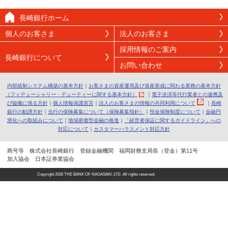
長崎銀行ホーム
個人のお客さま
法人のお客さま
採用情報のご案内
長崎銀行について
お問い合わせ
内部統制システム構築の基本方針
｜
お客さまの資産運用及び資産形成に関わる業務の基本方針
（フィデューシャリー・デューティーに関する基本方針）
｜
電子決済等代行業者との連携及
び協働に係る方針
｜
個人情報保護宣言
｜
法人のお客さまの情報の共同利用について
｜
長崎
銀行の勧誘方針
｜
当行の保険募集について（保険募集指針）
｜
預金保険制度について
｜
金融円
滑化への取組みについて
｜
地域密着型金融の推進
｜
「経営者保証に関するガイドライン」への
対応について
｜
カスタマーハラスメント対応方針
商号等 株式会社長崎銀行 登録金融機関 福岡財務支局長（登金）第11号
加入協会 日本証券業協会
Copyright
2026 THE BANK OF NAGASAKI, LTD. All rights reserved.