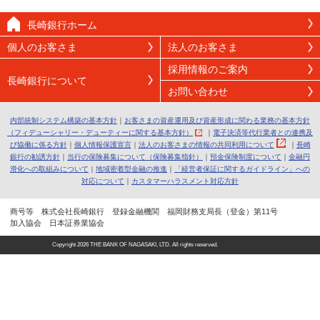
長崎銀行ホーム
個人のお客さま
法人のお客さま
採用情報のご案内
長崎銀行について
お問い合わせ
内部統制システム構築の基本方針
｜
お客さまの資産運用及び資産形成に関わる業務の基本方針
（フィデューシャリー・デューティーに関する基本方針）
｜
電子決済等代行業者との連携及
び協働に係る方針
｜
個人情報保護宣言
｜
法人のお客さまの情報の共同利用について
｜
長崎
銀行の勧誘方針
｜
当行の保険募集について（保険募集指針）
｜
預金保険制度について
｜
金融円
滑化への取組みについて
｜
地域密着型金融の推進
｜
「経営者保証に関するガイドライン」への
対応について
｜
カスタマーハラスメント対応方針
商号等 株式会社長崎銀行 登録金融機関 福岡財務支局長（登金）第11号
加入協会 日本証券業協会
Copyright
2026 THE BANK OF NAGASAKI, LTD. All rights reserved.