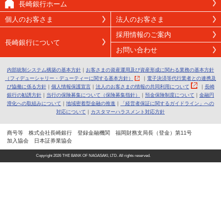
長崎銀行ホーム
個人のお客さま
法人のお客さま
採用情報のご案内
長崎銀行について
お問い合わせ
内部統制システム構築の基本方針
｜
お客さまの資産運用及び資産形成に関わる業務の基本方針
（フィデューシャリー・デューティーに関する基本方針）
｜
電子決済等代行業者との連携及
び協働に係る方針
｜
個人情報保護宣言
｜
法人のお客さまの情報の共同利用について
｜
長崎
銀行の勧誘方針
｜
当行の保険募集について（保険募集指針）
｜
預金保険制度について
｜
金融円
滑化への取組みについて
｜
地域密着型金融の推進
｜
「経営者保証に関するガイドライン」への
対応について
｜
カスタマーハラスメント対応方針
商号等 株式会社長崎銀行 登録金融機関 福岡財務支局長（登金）第11号
加入協会 日本証券業協会
Copyright
2026 THE BANK OF NAGASAKI, LTD. All rights reserved.