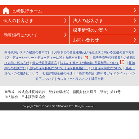
長崎銀行ホーム
個人のお客さま
法人のお客さま
採用情報のご案内
長崎銀行について
お問い合わせ
内部統制システム構築の基本方針
｜
お客さまの資産運用及び資産形成に関わる業務の基本方針
（フィデューシャリー・デューティーに関する基本方針）
｜
電子決済等代行業者との連携及
び協働に係る方針
｜
個人情報保護宣言
｜
法人のお客さまの情報の共同利用について
｜
長崎
銀行の勧誘方針
｜
当行の保険募集について（保険募集指針）
｜
預金保険制度について
｜
金融円
滑化への取組みについて
｜
地域密着型金融の推進
｜
「経営者保証に関するガイドライン」への
対応について
｜
カスタマーハラスメント対応方針
商号等 株式会社長崎銀行 登録金融機関 福岡財務支局長（登金）第11号
加入協会 日本証券業協会
Copyright
2026 THE BANK OF NAGASAKI, LTD. All rights reserved.