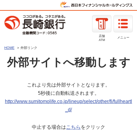
店舗
メニュー
ATM
HOME
外部リンク
外部サイトへ移動します
これより先は外部サイトとなります。
5秒後に自動転送されます。
http://www.sumitomolife.co.jp/lineup/select/other/fi/fullheartl
_d/
中止する場合は
こちら
をクリック