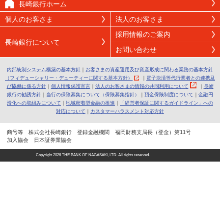
長崎銀行ホーム
個人のお客さま
法人のお客さま
採用情報のご案内
長崎銀行について
お問い合わせ
内部統制システム構築の基本方針
｜
お客さまの資産運用及び資産形成に関わる業務の基本方針
（フィデューシャリー・デューティーに関する基本方針）
｜
電子決済等代行業者との連携及
び協働に係る方針
｜
個人情報保護宣言
｜
法人のお客さまの情報の共同利用について
｜
長崎
銀行の勧誘方針
｜
当行の保険募集について（保険募集指針）
｜
預金保険制度について
｜
金融円
滑化への取組みについて
｜
地域密着型金融の推進
｜
「経営者保証に関するガイドライン」への
対応について
｜
カスタマーハラスメント対応方針
商号等 株式会社長崎銀行 登録金融機関 福岡財務支局長（登金）第11号
加入協会 日本証券業協会
Copyright
2026 THE BANK OF NAGASAKI, LTD. All rights reserved.