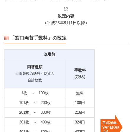
記
改定内容
（平成26年9月1日以降）
「窓口両替手数料」の改定
改定前
両替種類
手数料
※両替後の紙幣・硬貨の
（税込）
合計枚数
1枚 ～ 100枚
無料
101枚 ～ 200枚
108円
201枚 ～ 300枚
216円
301枚 ～ 400枚
324円
401枚 ～ 500枚
432円