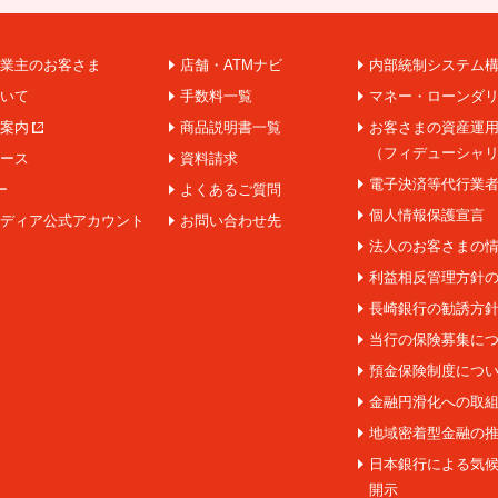
業主のお客さま
店舗・ATMナビ
内部統制システム
いて
手数料一覧
マネー・ローンダ
案内
商品説明書一覧
お客さまの資産運
（フィデューシャ
ース
資料請求
電子決済等代行業
ー
よくあるご質問
個人情報保護宣言
ディア公式アカウント
お問い合わせ先
法人のお客さまの
利益相反管理方針
長崎銀行の勧誘方
当行の保険募集に
預金保険制度につ
金融円滑化への取
地域密着型金融の
日本銀行による気
開示